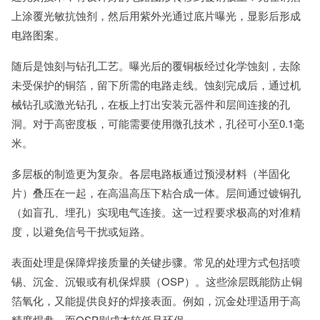
上涂覆光敏抗蚀剂，然后用紫外光通过底片曝光，显影后形成
电路图案。
随后是蚀刻与钻孔工艺。曝光后的覆铜板经过化学蚀刻，去除
未受保护的铜箔，留下所需的电路走线。蚀刻完成后，通过机
械钻孔或激光钻孔，在板上打出安装元器件和层间连接的孔
洞。对于高密度板，可能需要使用微孔技术，孔径可小至0.1毫
米。
多层板的制造更为复杂。各层电路板通过预浸材料（半固化
片）叠压在一起，在高温高压下粘合成一体。层间通过镀铜孔
（如盲孔、埋孔）实现电气连接。这一过程要求极高的对准精
度，以避免信号干扰或短路。
表面处理是保障焊接质量的关键步骤。常见的处理方式包括喷
锡、沉金、沉银或有机保焊膜（OSP）。这些涂层既能防止铜
箔氧化，又能提供良好的焊接表面。例如，沉金处理适用于高
精度焊盘，而OSP则成本较低且环保。