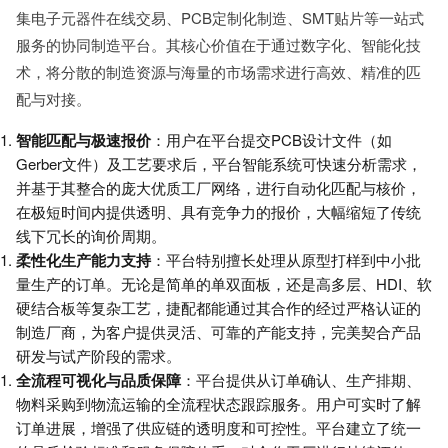
集电子元器件在线交易、PCB定制化制造、SMT贴片等一站式
服务的协同制造平台。其核心价值在于通过数字化、智能化技
术，将分散的制造资源与海量的市场需求进行高效、精准的匹
配与对接。
智能匹配与极速报价
：用户在平台提交PCB设计文件（如
Gerber文件）及工艺要求后，平台智能系统可快速分析需求，
并基于其整合的庞大优质工厂网络，进行自动化匹配与核价，
在极短时间内提供透明、具有竞争力的报价，大幅缩短了传统
线下冗长的询价周期。
柔性化生产能力支持
：平台特别擅长处理从原型打样到中小批
量生产的订单。无论是简单的单双面板，还是高多层、HDI、软
硬结合板等复杂工艺，捷配都能通过其合作的经过严格认证的
制造厂商，为客户提供灵活、可靠的产能支持，完美契合产品
研发与试产阶段的需求。
全流程可视化与品质保障
：平台提供从订单确认、生产排期、
物料采购到物流运输的全流程状态跟踪服务。用户可实时了解
订单进展，增强了供应链的透明度和可控性。平台建立了统一